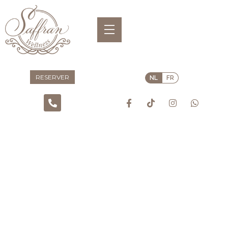
RESERVER
NL
FR
SAFFRAN WELLNESS
de luxe om elkaar in alle intimiteit opnieuw te ontdekken